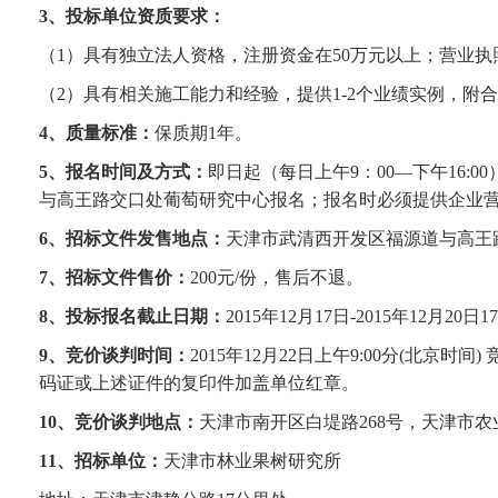
3
、投标单位资质要求：
（
1
）具有独立法人资格，注册资金在
50
万元以上；营业执
（
2
）具有相关施工能力和经验，提供
1-2
个业绩实例，附合
4
、质量标准：
保质期
1
年。
5
、报名时间及方式：
即日起（每日上午
9
：
00—
下午
16:00
与高王路交口处葡萄研究中心报名；报名时必须提供企业
6
、招标文件发售地点：
天津市武清西开发区福源道与高王
7
、招标文件售价：
200
元
/
份，售后不退。
8
、投标报名截止日期：
2015
年
12
月
17
日
-2015
年
12
月
20
日
17
9
、竞价谈判时间：
2015
年
12
月
22
日上午
9:00
分
(
北京时间
)
码证或上述证件的复印件加盖单位红章。
10
、竞价谈判地点：
天津市南开区白堤路
268
号，天津市农
11
、招标单位：
天津市林业果树研究所